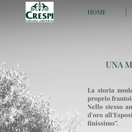
HOME
UNA M
La storia mode
proprio frantoio
Nello stesso a
d’oro all’Espos
finissimo”.