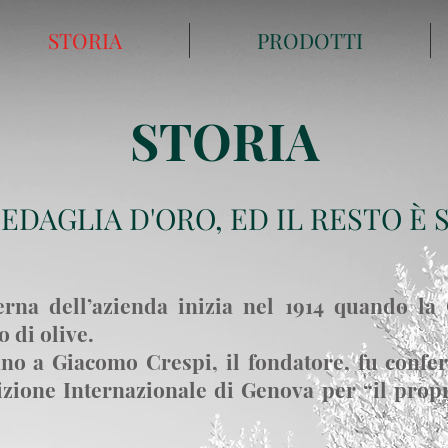
STORIA
PRODOTTI
STORIA
EDAGLIA D'ORO, ED IL RESTO È 
rna dell’azienda inizia nel 1914 quando la 
 di olive.
nno a Giacomo Crespi, il fondatore, fu confer
izione Internazionale di Genova per “il propr