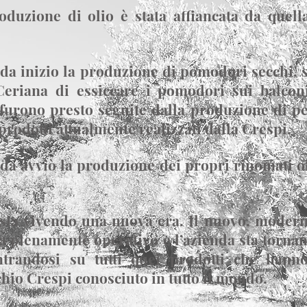
oduzione di olio è stata affiancata da quella
nda inizio la produzione di pomodori secchi, 
Ceriana di essiccare i pomodori sui balconi
 furono presto seguite dalla produzione di p
ri prodotti attualmente realizzati dalla Crespi.
nda avviò la produzione dei propri rinomati ol
 sta vivendo una nuova era. Il nuovo, modern
a pienamente operativo e l’azienda sta torna
ntrandosi su tutti quei prodotti che hann
hio Crespi conosciuto in tutto il mondo.