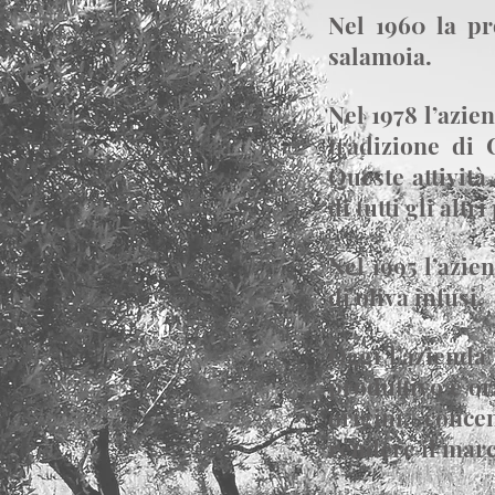
Nel 1960 la pr
salamoia.
Nel 1978 l’azie
tradizione di 
Queste attività
di tutti gli alt
Nel 1995 l’azie
di oliva infusi.
Oggi l’azienda
produttivo è or
origini, conce
rendere il marc