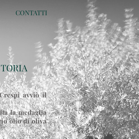
CONTATTI
STORIA
Crespi avviò il
ita la medaglia
io olio di oliva